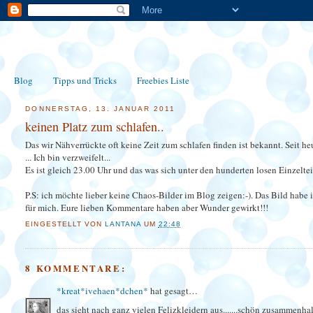
Blog
Tipps und Tricks
Freebies Liste
DONNERSTAG, 13. JANUAR 2011
keinen Platz zum schlafen..
Das wir Nähverrückte oft keine Zeit zum schlafen finden ist bekannt. Seit he
... Ich bin verzweifelt...
Es ist gleich 23.00 Uhr und das was sich unter den hunderten losen Einzeltei
P.S: ich möchte lieber keine Chaos-Bilder im Blog zeigen:-). Das Bild hab
für mich. Eure lieben Kommentare haben aber Wunder gewirkt!!!
EINGESTELLT VON
LANTANA
UM
22:48
8 KOMMENTARE:
*kreat*ivehaen*dchen*
hat gesagt…
das sieht nach ganz vielen Felizkleidern aus.......schön zusammenhal