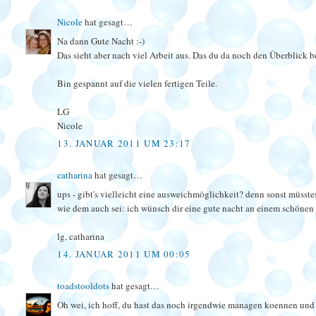
Nicole
hat gesagt…
Na dann Gute Nacht :-)
Das sieht aber nach viel Arbeit aus. Das du da noch den Überblick be
Bin gespannt auf die vielen fertigen Teile.
LG
Nicole
13. JANUAR 2011 UM 23:17
catharina
hat gesagt…
ups - gibt's vielleicht eine ausweichmöglichkeit? denn sonst müsste
wie dem auch sei: ich wünsch dir eine gute nacht an einem schönen 
lg, catharina
14. JANUAR 2011 UM 00:05
toadstooldots
hat gesagt…
Oh wei, ich hoff, du hast das noch irgendwie managen koennen und