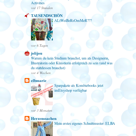
Activities
vor 17 Stunden
TAUSENDSCHÖN
ALtWeiBeRsOmMeR???
vor 6 Tagen
jolijou
Warum du kein Studium brauchst, um als Designerin,
Illustratorin oder Künstlerin erfolgreich zu sein (und was
du stattdessen brauchst)
vor 4 Wochen
elbmarie
Sparpakete als Kombiebooks jetzt
imEtsyshop verfügbar
vor 3 Monaten
Herzenssachen
Mein erstes eigenes Schnittmuster: ELBA