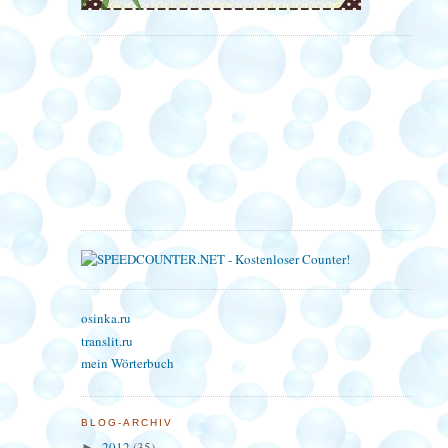
osinka.ru
translit.ru
mein Wörterbuch
BLOG-ARCHIV
2012
(35)
►