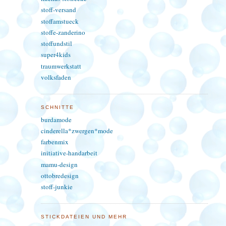
stoff-versand
stoffamstueck
stoffe-zanderino
stoffundstil
super4kids
traumwerkstatt
volksfaden
SCHNITTE
burdamode
cinderella*zwergen*mode
farbenmix
initiative-handarbeit
mamu-design
ottobredesign
stoff-junkie
STICKDATEIEN UND MEHR