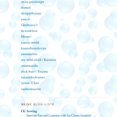
anita-goodesign
damali
designsbyjuju
emioli
Ginihouse3
hexenklexe
Huups!
janeas-world
kunterbuntdesign
mummelito
my-wild-child / Katalina
smartneedle
stick-baer / Tatjana
tausendschoenes
tinimi /Chris
zaubermasche
MEINE BLOG-LISTE
Sewing
Sensory Fun and Learning with Ice Cream Inspired