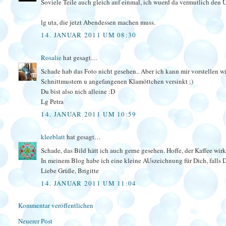
Soviele Teile auch gleich auf einmal, ich wuerd da vermutlich den U
lg uta, die jetzt Abendessen machen muss.
14. JANUAR 2011 UM 08:30
Rosalie
hat gesagt…
Schade hab das Foto nicht gesehen.. Aber ich kann mir vorstellen w
Schnittmustern u angefangenen Klamöttchen versinkt ;)
Du bist also nich alleine :D
Lg Petra
14. JANUAR 2011 UM 10:59
kleeblatt
hat gesagt…
Schade, das Bild hätt ich auch gerne gesehen. Hoffe, der Kaffee wirkt
In meinem Blog habe ich eine kleine AUszeichnung für Dich, falls D
Liebe Grüße, Brigitte
14. JANUAR 2011 UM 11:04
Kommentar veröffentlichen
Neuerer Post