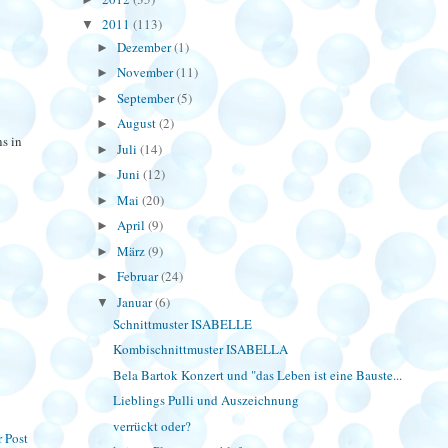
2011
(113)
▼
Dezember
(1)
►
November
(11)
►
September
(5)
►
August
(2)
►
ns in
Juli
(14)
►
Juni
(12)
►
Mai
(20)
►
April
(9)
►
März
(9)
►
Februar
(24)
►
Januar
(6)
▼
Schnittmuster ISABELLE
Kombischnittmuster ISABELLA
Bela Bartok Konzert und "das Leben ist eine Bauste...
Lieblings Pulli und Auszeichnung
verrückt oder?
r Post